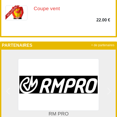
NOUVEAU
Coupe vent
22.00 €
PARTENAIRES
+ de partenaires
Précedent
Suiv
RM PRO